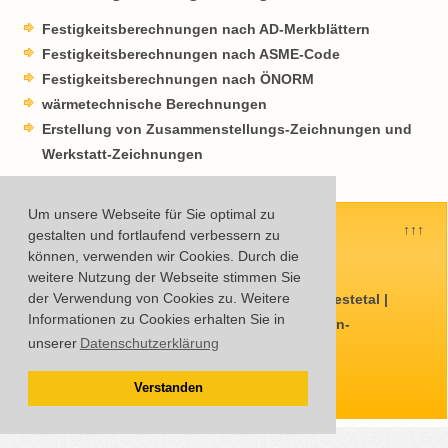
Festigkeitsberechnungen nach AD-Merkblättern
Kontakt & Anfahrt
Festigkeitsberechnungen nach ASME-Code
Festigkeitsberechnungen nach ÖNORM
Referenzen
wärmetechnische Berechnungen
Erstellung von Zusammenstellungs-Zeichnungen und
Werkstatt-Zeichnungen
Um unsere Webseite für Sie optimal zu
↑↑↑
gestalten und fortlaufend verbessern zu
Impressum
Datenschutzerklärung
können, verwenden wir Cookies. Durch die
Stellenangebote
weitere Nutzung der Webseite stimmen Sie
der Verwendung von Cookies zu. Weitere
OTTO KLEIN GMBH | Bergstr. 19 | 34266 Niestetal |
Informationen zu Cookies erhalten Sie in
Tel. 0561 – 52096-0 | E-Mail:
info@otto-klein-
unserer
Datenschutzerklärung
gmbh.de
Verstanden
Freitag, 07. August 2026