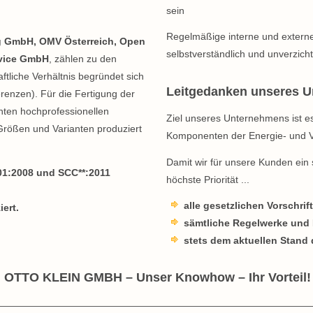
sein
Regelmäßige interne und externe
ng GmbH, OMV Österreich, Open
selbstverständlich und unverzicht
vice GmbH
, zählen zu den
ftliche Verhältnis begründet sich
Leitgedanken unseres 
renzen). Für die Fertigung der
hten hochprofessionellen
Ziel unseres Unternehmens ist es 
Größen und Varianten produziert
Komponenten der Energie- und Ve
Damit wir für unsere Kunden ein 
01:2008 und SCC**:2011
höchste Priorität ...
alle gesetzlichen Vorschrif
iert.
sämtliche Regelwerke und 
stets dem aktuellen Stand 
OTTO KLEIN GMBH – Unser Knowhow – Ihr Vorteil!