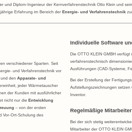
r und Diplom-Ingenieur der Kernverfahrenstechnik Otto Klein und sein
jährige Erfahrung im Bereich der
Energie- und Verfahrenstechnik
zu
Individuelle Software u
Die OTTO KLEIN GMBH verfügt ü
verfahrenstechnisch dimensioni
en verschiedener Sparten. Seit
Ausführungen (CAD-Systeme, Fe
ergie- und Verfahrenstechnik vor
und den
Apparate- und
Bei der Erstellung der Fertigun
ltereinheit, jeder Wärmetauscher
Aufstellungszeichnungen setzen w
hen der Kunden mit ausführlicher
Inventor.
et nicht nur die
Entwicklung
treuung
– von der ersten
Regelmäßige Mitarbeite
d Vor-Ort-Schulung des
Bei der sich stetig weiterentwick
Mitarbeiter der OTTO KLEIN GM